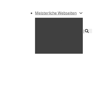
Meisterliche Webseiten
Meistervereinigung
|
Meisterlich Geniessen
Meister Akademie
Partner