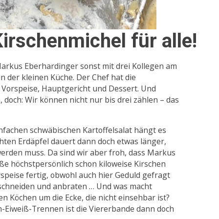
rschenmichel für alle!
arkus Eberhardinger sonst mit drei Kollegen am
in der kleinen Küche. Der Chef hat die
Vorspeise, Hauptgericht und Dessert. Und
, doch: Wir können nicht nur bis drei zählen – das
infachen schwäbischen Kartoffelsalat hängt es
chten Erdäpfel dauert dann doch etwas länger,
werden muss. Da sind wir aber froh, dass Markus
ße höchstpersönlich schon kiloweise Kirschen
rspeise fertig, obwohl auch hier Geduld gefragt
 schneiden und anbraten … Und was macht
n Köchen um die Ecke, die nicht einsehbar ist?
m-Eiweiß-Trennen ist die Viererbande dann doch