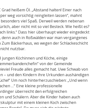
C Grad heißem Öl. „Abstand halten! Einer nach
er weg vorsichtig reingleiten lassen“, mahnt
 besonders viel Spaß. Derweil werden nebenan
lich, aber nicht mit so viel Besteck. Wie heißt es?
ach links.“ Dass hier überhaupt wieder eingedeckt
rt, denn auch in Roßwälden war man vergangenes
im Zum Bäckerhaus, wo wegen der Schlackeschicht
nicht nutzbar.
3 jungen Köchinnen und Köche, einige
chlemmerbandenchefin“ von der Gemeinde
ieviel Freude alles gemacht hat. Uwe Schwab von
ken – und den Kindern ihre Urkunden aushändigen
e Küche!“ Um noch hinterherzuschieben: „Und wenn
achen …“ Eine kleine professionelle
rdinger überreicht den erfolgreichen
n und Schälern. Aber die Kinder haben auch
zskulptur mit einem kleinen Koch zwischen