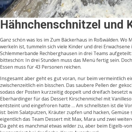
Hähnchenschnitzel und Ki
Ganz schön was los im Zum Bäckerhaus in Roßwälden. Wo M
werkeln ist, tummeln sich viele Kinder und drei Erwachsene 
Schlemmerbande Rechberghausen in drei Teams aufgeteilt: 
bitteschön: In drei Stunden muss das Menü fertig sein. Doch
Essen muss für 43 Personen reichen.
Insgesamt aber geht es gut voran, nur beim vermeintlich e
zwischenzeitlich ein bisschen. Das saubere Pellen der geko
sodass der Posten kurzzeitig doppelt und dreifach besetzt 
Eberhardinger für das Dessert Kirschenmichel mit Vanilleso
entsteint und eingefroren hatte … Am schnellsten ist die Vo
ist: beim Salatputzen, Kräuter zupfen und hacken, Gemüse
eigentlich das Team Dessert mit Max, Mara und zwei weitere
Da geht es manchmal etwas wilder zu, aber beim Eigelb-vo