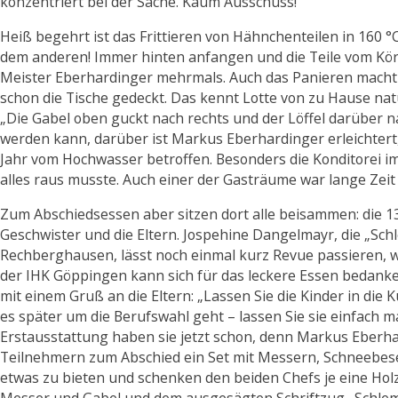
konzentriert bei der Sache. Kaum Ausschuss!
Heiß begehrt ist das Frittieren von Hähnchenteilen in 160 °
dem anderen! Immer hinten anfangen und die Teile vom Körp
Meister Eberhardinger mehrmals. Auch das Panieren macht
schon die Tische gedeckt. Das kennt Lotte von zu Hause natür
„Die Gabel oben guckt nach rechts und der Löffel darüber n
werden kann, darüber ist Markus Eberhardinger erleichte
Jahr vom Hochwasser betroffen. Besonders die Konditorei 
alles raus musste. Auch einer der Gasträume war lange Zeit 
Zum Abschiedsessen aber sitzen dort alle beisammen: die 1
Geschwister und die Eltern. Jospehine Dangelmayr, die „S
Rechberghausen, lässt noch einmal kurz Revue passieren, w
der IHK Göppingen kann sich für das leckere Essen bedan
mit einem Gruß an die Eltern: „Lassen Sie die Kinder in di
es später um die Berufswahl geht – lassen Sie sie einfach m
Erstausstattung haben sie jetzt schon, denn Markus Eberha
Teilnehmern zum Abschied ein Set mit Messern, Schneebese
etwas zu bieten und schenken den beiden Chefs je eine Hol